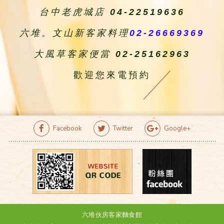
台中老虎城店
04-22519636
六堆。文山新客家料理
02-26669369
大風草客家便當
02-25162963
歡迎您來電預約
Facebook
Twitter
Google+
六堆伙房客家麵食館