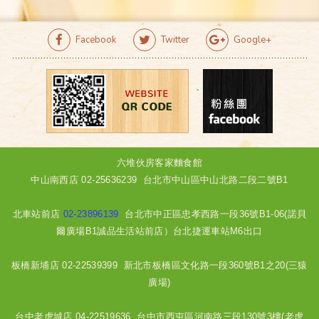
Facebook
Twitter
Google+
六堆伙房客家麵食館
中山南西店
02-25636239
台北市中山區中山北路二段二號B1
北車站前店
02-23896139
台北市中正區忠孝西路一段36號B1-06(諾貝
爾廣場B1誠品生活站前店）台北捷運車站M6出口
板橋新埔店
02-22539399
新北市板橋區文化路一段360號B1之20(三猿
廣場)
台中老虎城店
04-22519636
台中市西屯區河南路三段130號3樓(老虎