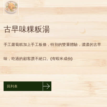
古早味粿粄湯
手工蘿蔔糕加上手工板條，特別的雙重體驗，濃濃的古早
味，吃過的顧客讚不絕口。(有蝦米成份)
回列表