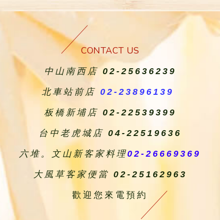
CONTACT US
中山南西店
02-25636239
北車站前店
02-23896139
板橋新埔店
02-22539399
台中老虎城店
04-22519636
六堆。文山新客家料理
02-26669369
大風草客家便當
02-25162963
歡迎您來電預約