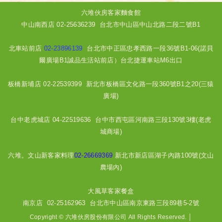
六堆伙房客家麵食館
中山南西店
02-25636239
台北市中山區中山北路二段二號B1
北車站前店
02-23896139
台北市中正區忠孝西路一段36號B1-06(諾貝
爾廣場B1誠品生活站前店）台北捷運車站M6出口
板橋新埔店
02-22539399
新北市板橋區文化路一段360號B1之20(三猿
廣場)
台中老虎城店
04-22519636
台中市西屯區河南路三段130號3樓(老虎
城商場)
六堆。文山新客家料理
02-26669369
新北市新店區湖子內路100號(文山
農場內)
大風草客家餐盒
南京店
02-25162963
台北市中山區南京東路三段89巷5-2號
Copyright © 六堆伙房股份有限公司 All Rights Reserved.
│